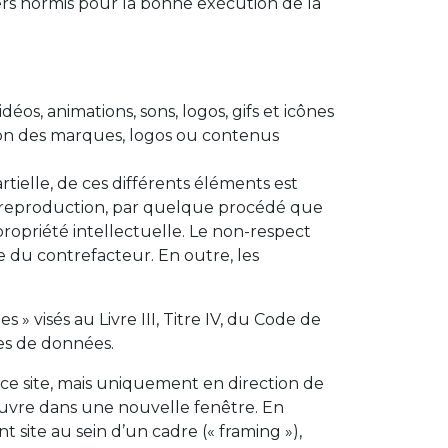
rs hormis pour la bonne exécution de la
éos, animations, sons, logos, gifs et icônes
tion des marques, logos ou contenus
tielle, de ces différents éléments est
ou reproduction, par quelque procédé que
propriété intellectuelle. Le non-respect
e du contrefacteur. En outre, les
 visés au Livre III, Titre IV, du Code de
ses de données.
e ce site, mais uniquement en direction de
s’ouvre dans une nouvelle fenêtre. En
t site au sein d’un cadre (« framing »),