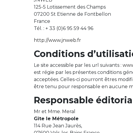
125-5 Lotissement des Champs
07200 St Etienne de Fontbellon
France
Tél. : + 33 (0)6 95 59 44 96
http://www.jnweb.fr
Conditions d’utilisat
Le site accessible par les url suivants :
www.
est régie par les présentes conditions génér
acceptées. Celles-ci pourront êtres modifi
être tenu pour responsable en aucune man
Responsable éditoria
Mr et Mme. Meral
Gîte le Métropole
114 Rue Jean Jaurès,
07600 Vals-les-Bains France