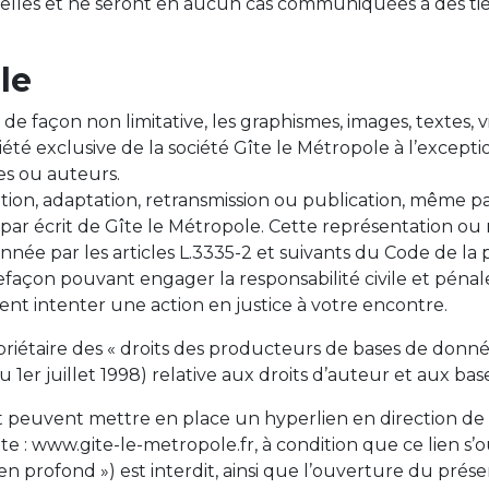
elles et ne seront en aucun cas communiquées à des tie
le
de façon non limitative, les graphismes, images, textes, vid
riété exclusive de la société Gîte le Métropole à l’excep
es ou auteurs.
tion, adaptation, retransmission ou publication, même par
s par écrit de Gîte le Métropole. Cette représentation 
nnée par les articles L.3335-2 et suivants du Code de la 
efaçon pouvant engager la responsabilité civile et pénal
ent intenter une action en justice à votre encontre.
étaire des « droits des producteurs de bases de données »
du 1er juillet 1998) relative aux droits d’auteur et aux ba
rnet peuvent mettre en place un hyperlien en direction d
ante : www.gite-le-metropole.fr, à condition que ce lien 
en profond ») est interdit, ainsi que l’ouverture du présen