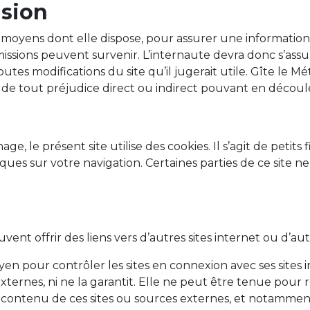
usion
oyens dont elle dispose, pour assurer une information f
omissions peuvent survenir. L’internaute devra donc s’ass
outes modifications du site qu’il jugerait utile. Gîte le 
 et de tout préjudice direct ou indirect pouvant en découl
age, le présent site utilise des cookies. Il s’agit de petits
ques sur votre navigation. Certaines parties de ce site n
vent offrir des liens vers d’autres sites internet ou d’au
n pour contrôler les sites en connexion avec ses sites 
es externes, ni ne la garantit. Elle ne peut être tenue p
 contenu de ces sites ou sources externes, et notamment